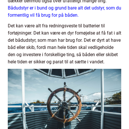
dækker derimod også over ufatteligt mange ting.
Bådudstyr er i bund og grund bare alt det udstyr, som du
formentlig vil få brug for på båden.
Det kan være alt fra redningsveste til batterier til
fortøjninger. Det kan være en dyr fornøjelse at få fat i alt
det bådudstyr, som man har brug for. Det er dyrt at have
båd eller skib, fordi man hele tiden skal vedligeholde
den og investere i forskellige ting, så båden eller skibet
hele tiden er sikker og parat til at sætte i vandet.