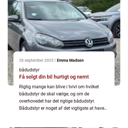
26 september 2025
Emma Madsen
bådudstyr
Få solgt din bil hurtigt og nemt
Rigtig mange kan blive i tvivl om hvilket
bådudstyr de skal vælge, og om de
overhovedet har det rigtige bådudstyr.
Bådudstyr er noget af det vigtigste at have
styr på, når man sætter skibet på havet.
Bådudstyr dækker derimod også over