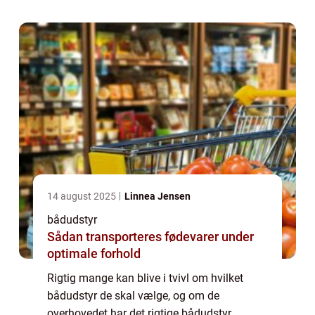
Bådudstyr dækker derimod også over
ufatteligt mang...
14 august 2025
Linnea Jensen
bådudstyr
Sådan transporteres fødevarer under
optimale forhold
Rigtig mange kan blive i tvivl om hvilket
bådudstyr de skal vælge, og om de
overhovedet har det rigtige bådudstyr.