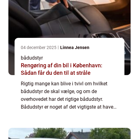
04 december 2025
Linnea Jensen
bådudstyr
Rengøring af din bil i København:
Sådan får du den til at stråle
Rigtig mange kan blive i tvivl om hvilket
bådudstyr de skal vælge, og om de
overhovedet har det rigtige bådudstyr.
Bådudstyr er noget af det vigtigste at have
styr på, når man sætter skibet på havet.
Bådudstyr dækker derimod også over
ufatteligt mang...