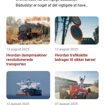
Bådudstyr er noget af det vigtigste at have
styr på, når man sætter skibet på havet.
Bådudstyr dækker derimod også over
ufatteligt mang...
14 august 2025
12 august 2025
Hvordan dampmaskiner
Hvordan trafikskilte
revolutionerede
bidrager til sikker kørsel
transporten
12 august 2025
07 august 2025