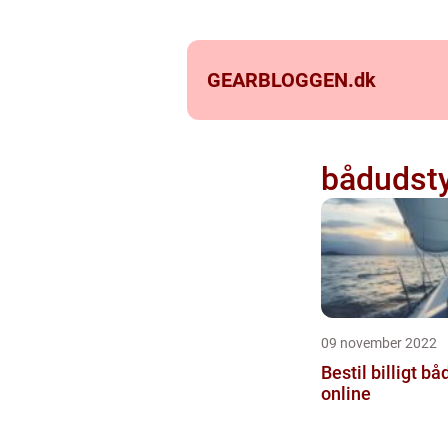
GEARBLOGGEN.
dk
bådudst
09 november 2022
Bestil billigt bå
online