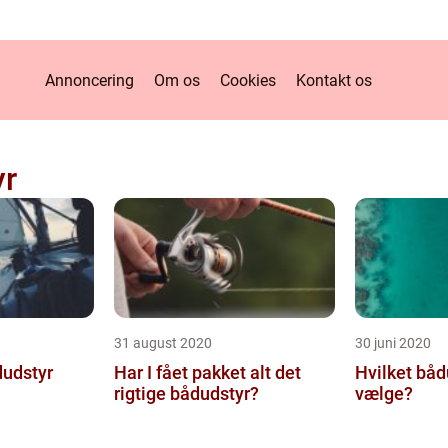
Annoncering
Om os
Cookies
Kontakt os
yr
31 august 2020
30 juni 2020
dudstyr
Har I fået pakket alt det
Hvilket båd
rigtige bådudstyr?
vælge?