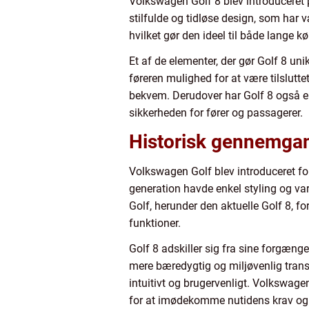
Volkswagen Golf 8 blev introduceret 
stilfulde og tidløse design, som har v
hvilket gør den ideel til både lange k
Et af de elementer, der gør Golf 8 un
føreren mulighed for at være tilslutt
bekvem. Derudover har Golf 8 også en
sikkerheden for fører og passagerer.
Historisk gennemgang
Volkswagen Golf blev introduceret fo
generation havde enkel styling og va
Golf, herunder den aktuelle Golf 8, f
funktioner.
Golf 8 adskiller sig fra sine forgænge
mere bæredygtig og miljøvenlig transp
intuitivt og brugervenligt. Volkswag
for at imødekomme nutidens krav og 