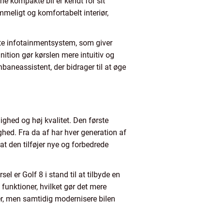
e kompakte bil er kendt for sit
mmeligt og komfortabelt interiør,
este infotainmentsystem, som giver
ition gør kørslen mere intuitiv og
neassistent, der bidrager til at øge
ghed og høj kvalitet. Den første
hed. Fra da af har hver generation af
at den tilføjer nye og forbedrede
l er Golf 8 i stand til at tilbyde en
funktioner, hvilket gør det mere
er, men samtidig modernisere bilen