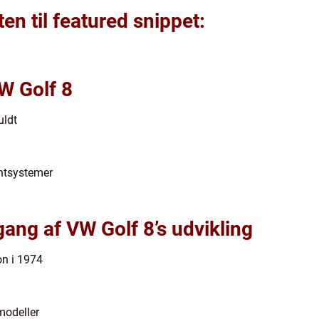
ten til featured snippet:
W Golf 8
uldt
ntsystemer
ang af VW Golf 8’s udvikling
on i 1974
modeller