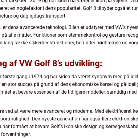
på markedet i 2019 og har siden da været et ikon på vejene. Denn
æret en nøglefaktor i dens popularitet. Golf 8 tilbyder også et ru
øreture og dagligdags transport.
ik, er dens avancerede teknologi. Bilen er udstyret med VW’s ny
et på alle måder. Funktioner som stemmekontrol og gesture recogn
 lang række sikkerhedsfunktioner, herunder nødbremse og vognba
 af VW Golf 8’s udvikling:
r første gang i 1974 og har siden da været synonym med pålideli
r en stor succes på grund af dens økonomiske kørsel og pålidelig
ormået at bevare essensen af de tidligere modeller, samtidig med 
re ved at være mere avanceret og moderne. Med elektrificeret kørse
ortmulighed. Den nyeste generation har også flere elektroniske 
en har formået at bevare Golf’s ikoniske design og køreegenskab
forventninger.