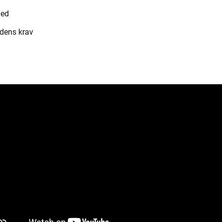
hed
idens krav