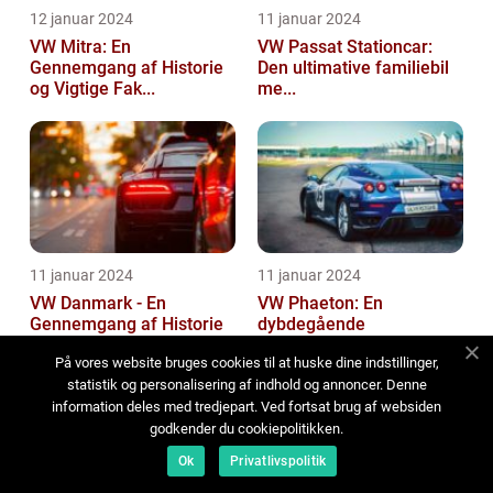
12 januar 2024
11 januar 2024
VW Mitra: En
VW Passat Stationcar:
Gennemgang af Historie
Den ultimative familiebil
og Vigtige Fak...
me...
11 januar 2024
11 januar 2024
VW Danmark - En
VW Phaeton: En
Gennemgang af Historie
dybdegående
og Vigtige ...
præsentation af en
På vores website bruges cookies til at huske dine indstillinger,
impo...
statistik og personalisering af indhold og annoncer. Denne
information deles med tredjepart. Ved fortsat brug af websiden
godkender du cookiepolitikken.
Ok
Privatlivspolitik