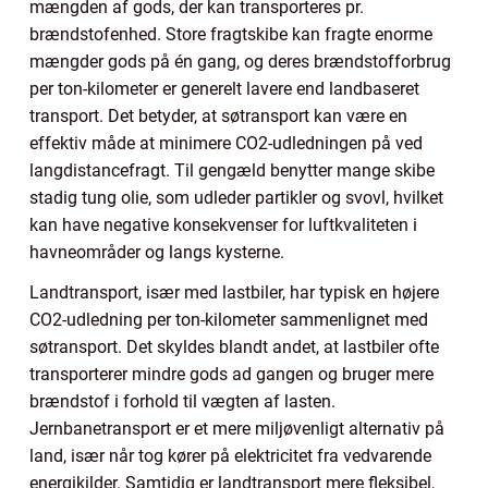
mængden af gods, der kan transporteres pr.
brændstofenhed. Store fragtskibe kan fragte enorme
mængder gods på én gang, og deres brændstofforbrug
per ton-kilometer er generelt lavere end landbaseret
transport. Det betyder, at søtransport kan være en
effektiv måde at minimere CO2-udledningen på ved
langdistancefragt. Til gengæld benytter mange skibe
stadig tung olie, som udleder partikler og svovl, hvilket
kan have negative konsekvenser for luftkvaliteten i
havneområder og langs kysterne.
Landtransport, især med lastbiler, har typisk en højere
CO2-udledning per ton-kilometer sammenlignet med
søtransport. Det skyldes blandt andet, at lastbiler ofte
transporterer mindre gods ad gangen og bruger mere
brændstof i forhold til vægten af lasten.
Jernbanetransport er et mere miljøvenligt alternativ på
land, især når tog kører på elektricitet fra vedvarende
energikilder. Samtidig er landtransport mere fleksibel,