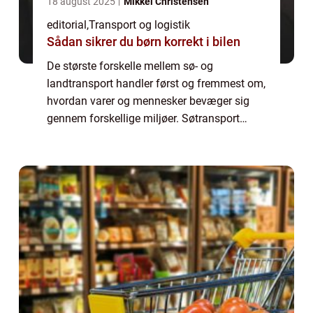
18 august 2025
Mikkel Christensen
editorial
,
Transport og logistik
Sådan sikrer du børn korrekt i bilen
De største forskelle mellem sø- og
landtransport handler først og fremmest om,
hvordan varer og mennesker bevæger sig
gennem forskellige miljøer. Søtransport
foregår på vand, hvor store skibe kan f...