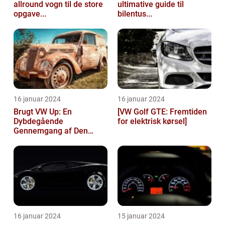
allround vogn til de store
ultimative guide til
opgave...
bilentus...
16 januar 2024
16 januar 2024
Brugt VW Up: En
[VW Golf GTE: Fremtiden
Dybdegående
for elektrisk kørsel]
Gennemgang af Den
Popu...
16 januar 2024
15 januar 2024