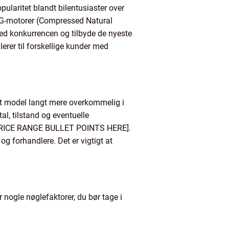
ularitet blandt bilentusiaster over
NG-motorer (Compressed Natural
med konkurrencen og tilbyde de nyeste
erer til forskellige kunder med
gt model langt mere overkommelig i
al, tilstand og eventuelle
RT PRICE RANGE BULLET POINTS HERE].
g forhandlere. Det er vigtigt at
 nogle nøglefaktorer, du bør tage i