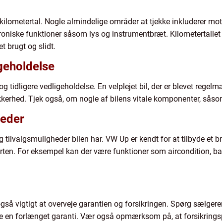
g kilometertal. Nogle almindelige områder at tjekke inkluderer m
roniske funktioner såsom lys og instrumentbræt. Kilometertallet e
t brugt og slidt.
igeholdelse
g tidligere vedligeholdelse. En velplejet bil, der er blevet regelm
kkerhed. Tjek også, om nogle af bilens vitale komponenter, såso
heder
ilvalgsmuligheder bilen har. VW Up er kendt for at tilbyde et br
rten. For eksempel kan der være funktioner som aircondition, 
gså vigtigt at overveje garantien og forsikringen. Spørg sælgere
købe en forlænget garanti. Vær også opmærksom på, at forsikring