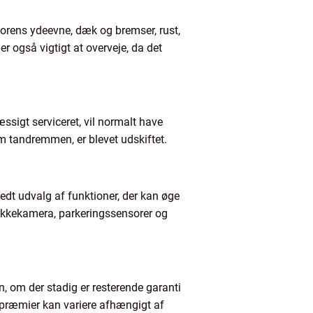
otorens ydeevne, dæk og bremser, rust,
r også vigtigt at overveje, da det
æssigt serviceret, vil normalt have
m tandremmen, er blevet udskiftet.
edt udvalg af funktioner, der kan øge
bakkekamera, parkeringssensorer og
n, om der stadig er resterende garanti
spræmier kan variere afhængigt af