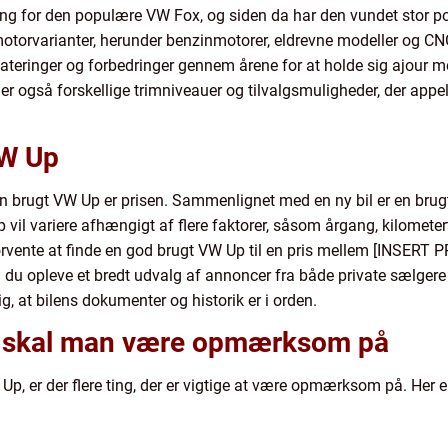
ng for den populære VW Fox, og siden da har den vundet stor pop
otorvarianter, herunder benzinmotorer, eldrevne modeller og C
ateringer og forbedringer gennem årene for at holde sig ajour 
er også forskellige trimniveauer og tilvalgsmuligheder, der appell
VW Up
 en brugt VW Up er prisen. Sammenlignet med en ny bil er en bru
vil variere afhængigt af flere faktorer, såsom årgang, kilometert
forvente at finde en god brugt VW Up til en pris mellem [INSE
l du opleve et bredt udvalg af annoncer fra både private sælgere o
g, at bilens dokumenter og historik er i orden.
 skal man være opmærksom på
Up, er der flere ting, der er vigtige at være opmærksom på. Her er