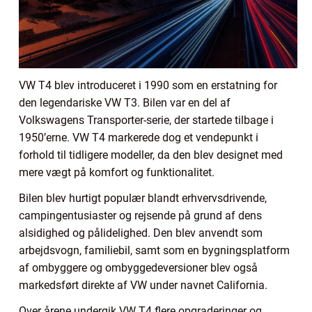
VW T4 blev introduceret i 1990 som en erstatning for
den legendariske VW T3. Bilen var en del af
Volkswagens Transporter-serie, der startede tilbage i
1950’erne. VW T4 markerede dog et vendepunkt i
forhold til tidligere modeller, da den blev designet med
mere vægt på komfort og funktionalitet.
Bilen blev hurtigt populær blandt erhvervsdrivende,
campingentusiaster og rejsende på grund af dens
alsidighed og pålidelighed. Den blev anvendt som
arbejdsvogn, familiebil, samt som en bygningsplatform
af ombyggere og ombyggedeversioner blev også
markedsført direkte af VW under navnet California.
Over årene undergik VW T4 flere opgraderinger og