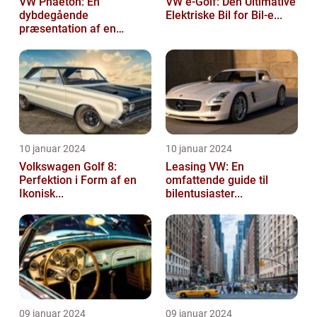
VW Phaeton: En
VW e-Golf: Den Ultimative
dybdegående
Elektriske Bil for Bil-e...
præsentation af en
impo...
10 januar 2024
10 januar 2024
Volkswagen Golf 8:
Leasing VW: En
Perfektion i Form af en
omfattende guide til
Ikonisk...
bilentusiaster...
09 januar 2024
09 januar 2024