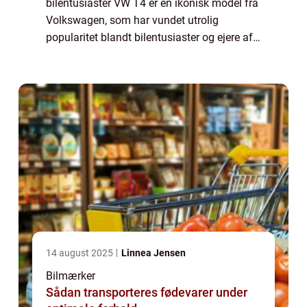
bilentusiaster VW T4 er en ikonisk model fra
Volkswagen, som har vundet utrolig
popularitet blandt bilentusiaster og ejere af
rekreative køretøjer. Denne fleksible og
multifunktionelle bil har sin e...
14 august 2025
Linnea Jensen
Bilmærker
Sådan transporteres fødevarer under