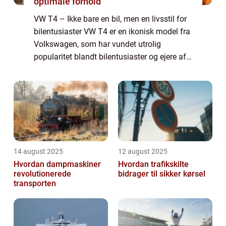
optimale forhold
VW T4 – Ikke bare en bil, men en livsstil for
bilentusiaster VW T4 er en ikonisk model fra
Volkswagen, som har vundet utrolig
popularitet blandt bilentusiaster og ejere af
rekreative køretøjer. Denne fleksible og
multifunktionelle bil har sin e...
14 august 2025
12 august 2025
Hvordan dampmaskiner
Hvordan trafikskilte
revolutionerede
bidrager til sikker kørsel
transporten