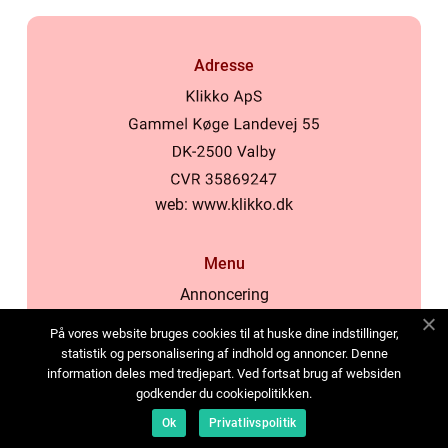
Adresse
web:
www.klikko.dk
Menu
Annoncering
Om os
På vores website bruges cookies til at huske dine indstillinger,
Cookies
statistik og personalisering af indhold og annoncer. Denne
information deles med tredjepart. Ved fortsat brug af websiden
Kontakt os
godkender du cookiepolitikken.
Sitemap
Ok
Privatlivspolitik