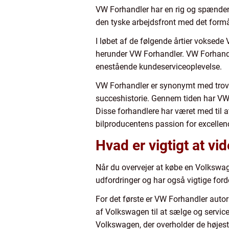
VW Forhandler har en rig og spændend
den tyske arbejdsfront med det formå
I løbet af de følgende årtier voksede
herunder VW Forhandler. VW Forhandle
enestående kundeserviceoplevelse.
VW Forhandler er synonymt med trovær
succeshistorie. Gennem tiden har VW 
Disse forhandlere har været med til at
bilproducentens passion for excellen
Hvad er vigtigt at v
Når du overvejer at købe en Volkswage
udfordringer og har også vigtige f
For det første er VW Forhandler autor
af Volkswagen til at sælge og servicer
Volkswagen, der overholder de højest