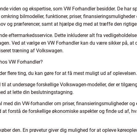
ende viden og ekspertise, som VW Forhandler besidder. De har spe
mkring bilmodeller, funktioner, priser, finansieringsmuligheder o
behov og præferencer, samt at hjælpe dig med at træffe den rigtige
e eftermarkedsservice. Dette inkluderer alt fra vedligeholdelse 
wagen. Ved at vælge en VW Forhandler kan du være sikker på, at di
aliseret træning af Volkswagen.
 hos VW Forhandler?
r flere ting, du kan gøre for at få mest muligt ud af oplevelsen. 
d til at undersøge forskellige Volkswagen-modeller, der er tilgæng
 med at lette din beslutningstagning.
Tal med din VW-forhandler om priser, finansieringsmuligheder og 
d at forstå de forskellige økonomiske aspekter og finde ud af, hv
u køber den. En prøvetur giver dig mulighed for at opleve køreopl