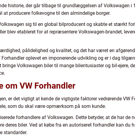
e historie, der går tilbage til grundlæggelsen af Volkswagen i
l at producere folkevogne til den almindelige borger.
 Volkswagen sig til en global bilproducent og skabte et stærkt fo
r blev etableret for at repræsentere Volkswagen-brandet, levere 
dighed, pålidelighed og kvalitet, og det har været en afgørend
Forhandler oplevet en imponerende udvikling og er i dag tilgæn
 bringe Volkswagen biler til mange bilentusiaster og bil-ejere, de
ce.
ide om VW Forhandler
n, er det vigtigt at kende de vigtigste faktorer vedrørende VW F
ordele, som du skal være opmærksom på som kunde.
iserede forhandlere af Volkswagen. Dette betyder, at de har de n
e deres biler. Ved at købe fra en autoriseret forhandler kan du hav
e standarder.