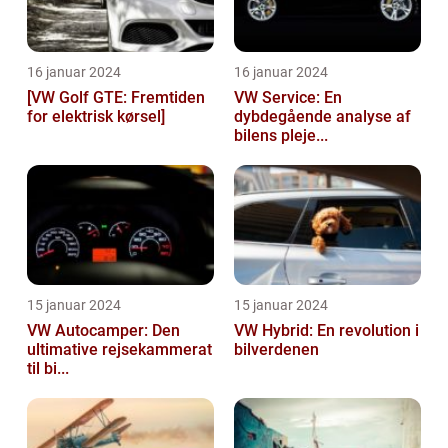
16 januar 2024
16 januar 2024
[VW Golf GTE: Fremtiden
VW Service: En
for elektrisk kørsel]
dybdegående analyse af
bilens pleje...
15 januar 2024
15 januar 2024
VW Autocamper: Den
VW Hybrid: En revolution i
ultimative rejsekammerat
bilverdenen
til bi...