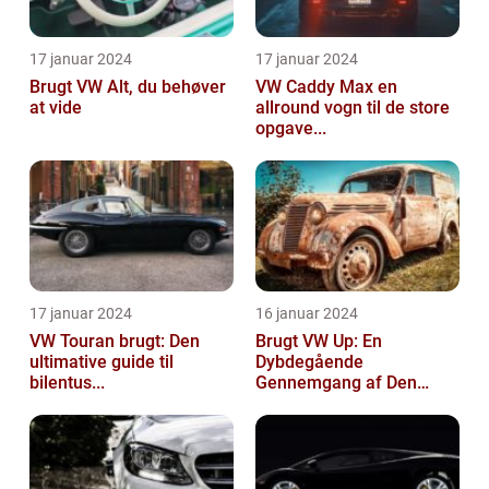
17 januar 2024
17 januar 2024
Brugt VW Alt, du behøver
VW Caddy Max en
at vide
allround vogn til de store
opgave...
17 januar 2024
16 januar 2024
VW Touran brugt: Den
Brugt VW Up: En
ultimative guide til
Dybdegående
bilentus...
Gennemgang af Den
Popu...