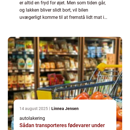
er altid en fryd for øjet. Men som tiden går,
og lakken bliver slidt bort, vil bilen
uvægerligt komme til at fremstå lidt mat i
betrækket. Det er vigtigt at holde sig for øje
at autolak ikke blot er et spør...
14 august 2025
Linnea Jensen
autolakering
Sådan transporteres fødevarer under