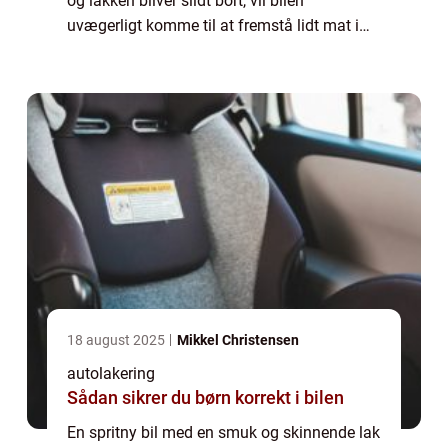
og lakken bliver slidt bort, vil bilen
uvægerligt komme til at fremstå lidt mat i
betrækket. Det er vigtigt at holde sig for øje
at autolak ikke blot er et spør...
18 august 2025
Mikkel Christensen
autolakering
Sådan sikrer du børn korrekt i bilen
En spritny bil med en smuk og skinnende lak