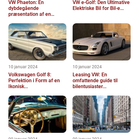
VW Phaeton: En
VW e-Golf: Den Ultimative
dybdegående
Elektriske Bil for Bil-e...
præsentation af en
impo...
10 januar 2024
10 januar 2024
Volkswagen Golf 8:
Leasing VW: En
Perfektion i Form af en
omfattende guide til
Ikonisk...
bilentusiaster...
09 januar 2024
09 januar 2024