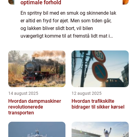
optimale forhold
En spritny bil med en smuk og skinnende lak
er altid en fryd for øjet. Men som tiden går,
og lakken bliver slidt bort, vil bilen
uvægerligt komme til at fremstå lidt mat i
betrækket. Det er vigtigt at holde sig for øje
at autolak ikke blot er et spør...
14 august 2025
12 august 2025
Hvordan dampmaskiner
Hvordan trafikskilte
revolutionerede
bidrager til sikker kørsel
transporten