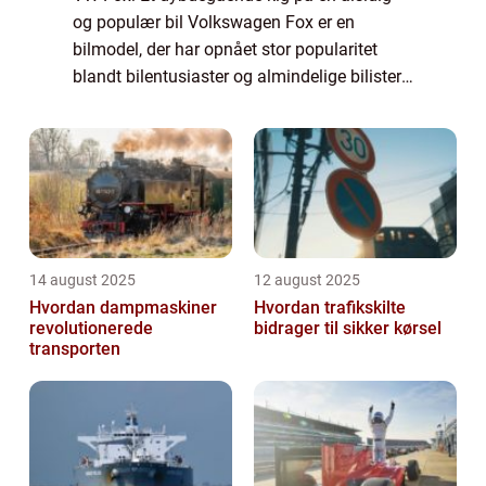
og populær bil Volkswagen Fox er en
bilmodel, der har opnået stor popularitet
blandt bilentusiaster og almindelige bilister
verden over. Med sin alsidighed, pålidelighed
og konkurrencedygtige priser har VW Fox...
14 august 2025
12 august 2025
Hvordan dampmaskiner
Hvordan trafikskilte
revolutionerede
bidrager til sikker kørsel
transporten