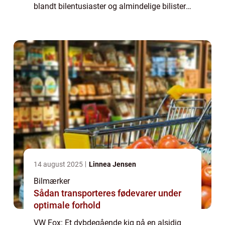
blandt bilentusiaster og almindelige bilister
verden over. Med sin alsidighed, pålidelighed
og konkurrencedygtige priser har VW Fox...
14 august 2025
Linnea Jensen
Bilmærker
Sådan transporteres fødevarer under
optimale forhold
VW Fox: Et dybdegående kig på en alsidig