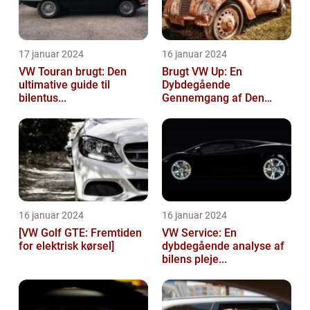
17 januar 2024
16 januar 2024
VW Touran brugt: Den
Brugt VW Up: En
ultimative guide til
Dybdegående
bilentus...
Gennemgang af Den
Popu...
16 januar 2024
16 januar 2024
[VW Golf GTE: Fremtiden
VW Service: En
for elektrisk kørsel]
dybdegående analyse af
bilens pleje...