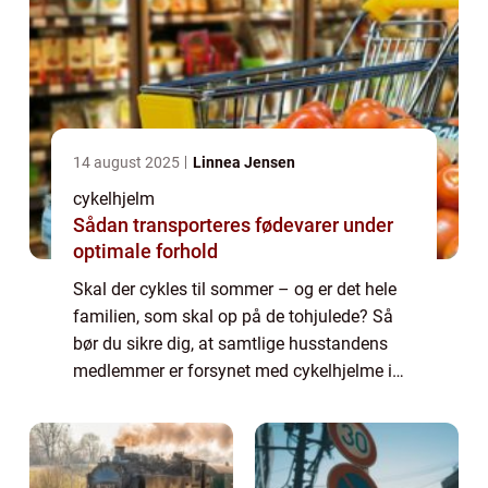
14 august 2025
Linnea Jensen
cykelhjelm
Sådan transporteres fødevarer under
optimale forhold
Skal der cykles til sommer – og er det hele
familien, som skal op på de tohjulede? Så
bør du sikre dig, at samtlige husstandens
medlemmer er forsynet med cykelhjelme i
tip top stand. Hvorfor er det nødvendigt at
købe cykelhjelme? En god cykelhjelm so...