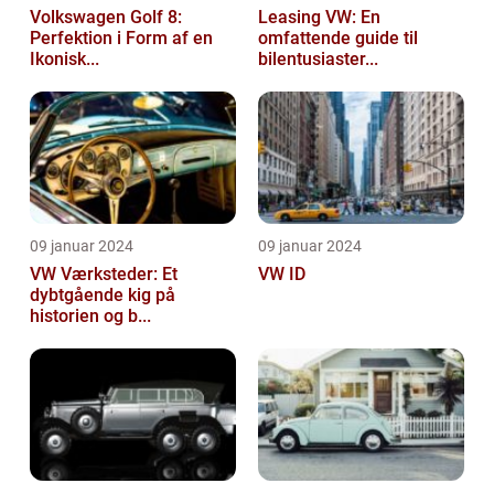
Volkswagen Golf 8:
Leasing VW: En
Perfektion i Form af en
omfattende guide til
Ikonisk...
bilentusiaster...
09 januar 2024
09 januar 2024
VW Værksteder: Et
VW ID
dybtgående kig på
historien og b...