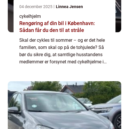
04 december 2025
Linnea Jensen
cykelhjelm
Rengøring af din bil i København:
Sådan får du den til at stråle
Skal der cykles til sommer – og er det hele
familien, som skal op på de tohjulede? Så
bør du sikre dig, at samtlige husstandens
medlemmer er forsynet med cykelhjelme i
tip top stand. Hvorfor er det nødvendigt at
købe cykelhjelme? En god cykelhjelm so...