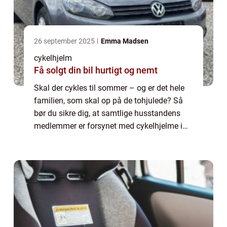
26 september 2025
Emma Madsen
cykelhjelm
Få solgt din bil hurtigt og nemt
Skal der cykles til sommer – og er det hele
familien, som skal op på de tohjulede? Så
bør du sikre dig, at samtlige husstandens
medlemmer er forsynet med cykelhjelme i
tip top stand. Hvorfor er det nødvendigt at
købe cykelhjelme? En god cykelhjelm so...