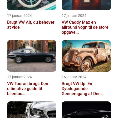
17 januar 2024
17 januar 2024
Brugt VW Alt, du behøver
VW Caddy Max en
at vide
allround vogn til de store
opgave...
17 januar 2024
16 januar 2024
VW Touran brugt: Den
Brugt VW Up: En
ultimative guide til
Dybdegående
bilentus...
Gennemgang af Den
Popu...