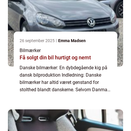
26 september 2025
Emma Madsen
Bilmærker
Få solgt din bil hurtigt og nemt
Danske bilmærker: En dybdegående kig på
dansk bilproduktion Indledning: Danske
bilmærker har altid været genstand for
stolthed blandt danskerne. Selvom Danmark
ikke ligefrem er kendt som en automotive
supermagt som Tyskland eller Japan, har
danske bi...