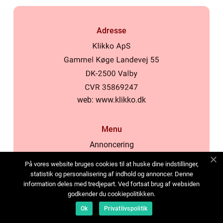
Adresse
web:
www.klikko.dk
Menu
Annoncering
Om os
På vores website bruges cookies til at huske dine indstillinger,
Cookies
statistik og personalisering af indhold og annoncer. Denne
information deles med tredjepart. Ved fortsat brug af websiden
Kontakt os
godkender du cookiepolitikken.
Sitemap
Ok
Privatlivspolitik